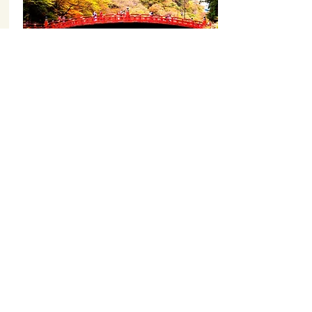
Хаконэ
является частью национального
парка Фудзи-Хаконэ-Идзу, менее чем
в ста километрах от Токио.
Хаконе, известный своими горячими
источниками, природной красотой и
видом на озеро Ашиноко и