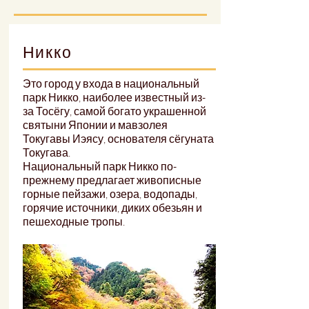
Никко
Это город у входа в национальный
парк Никко, наиболее известный из-
за Тосёгу, самой богато украшенной
святыни Японии и мавзолея
Токугавы Иэясу, основателя сёгуната
Токугава.
Национальный парк Никко по-
прежнему предлагает живописные
горные пейзажи, озера, водопады,
горячие источники, диких обезьян и
пешеходные тропы.